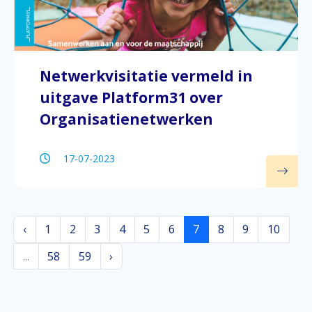
Netwerkvisitatie vermeld in
uitgave Platform31 over
Organisatienetwerken
17-07-2023
‹
1
2
3
4
5
6
7
8
9
10
...
58
59
›