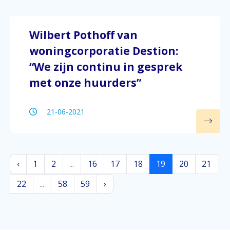
Wilbert Pothoff van
woningcorporatie Destion:
“We zijn continu in gesprek
met onze huurders”
21-06-2021
‹
1
2
...
16
17
18
19
20
21
22
...
58
59
›