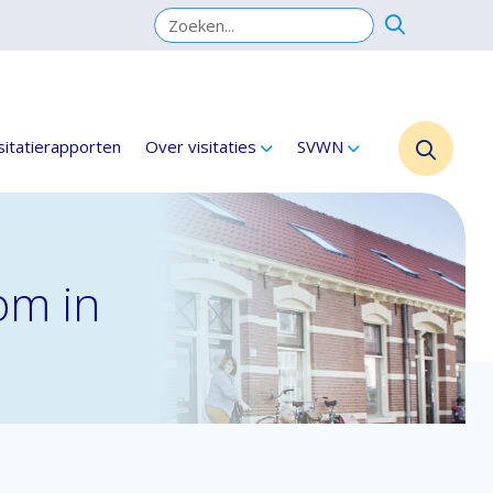
sitatierapporten
Over visitaties
SVWN
om in