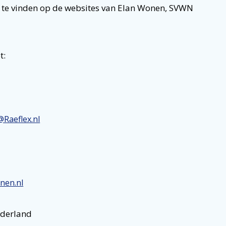
s te vinden op de websites van Elan Wonen, SVWN
t:
@Raeflex.nl
nen.nl
ederland