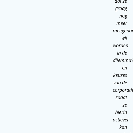
dat ze
graag
nog
meer
meegeno
wil
worden
in de
dilemma’
en
keuzes
van de
corporati
zodat
ze
hierin
actiever
kan