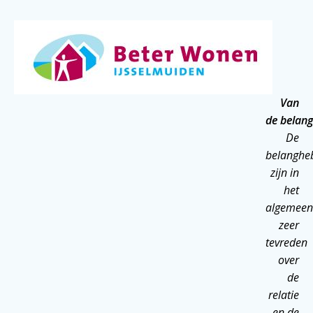
Van
de belan
De
belanghe
zijn in
het
algemeen
zeer
tevreden
over
de
relatie
en de