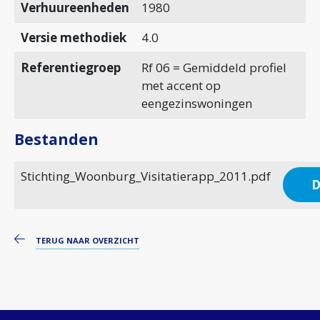
Verhuureenheden
1980
Versie methodiek
4.0
Referentiegroep
Rf 06 = Gemiddeld profiel
met accent op
eengezinswoningen
Bestanden
Stichting_Woonburg_Visitatierapp_2011.pdf
D
TERUG NAAR OVERZICHT