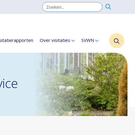
sitatierapporten
Over visitaties
SVWN
vice