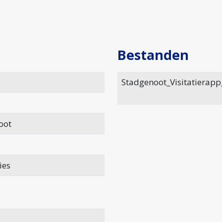
Bestanden
Stadgenoot_Visitatierap
oot
ies