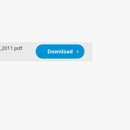
p_2011.pdf
Download