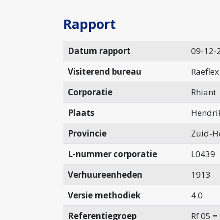
Rapport
Datum rapport
09-12-
Visiterend bureau
Raeflex
Corporatie
Rhiant
Plaats
Hendri
Provincie
Zuid-H
L-nummer corporatie
L0439
Verhuureenheden
1913
Versie methodiek
4.0
Referentiegroep
Rf 05 =