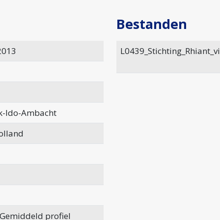
Bestanden
2013
L0439_Stichting_Rhiant_v
k-Ido-Ambacht
olland
 Gemiddeld profiel