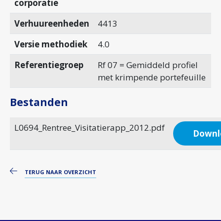
corporatie
Verhuureenheden
4413
Versie methodiek
4.0
Referentiegroep
Rf 07 = Gemiddeld profiel
met krimpende portefeuille
Bestanden
L0694_Rentree_Visitatierapp_2012.pdf
Downl
TERUG NAAR OVERZICHT