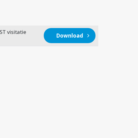
T visitatie
Download