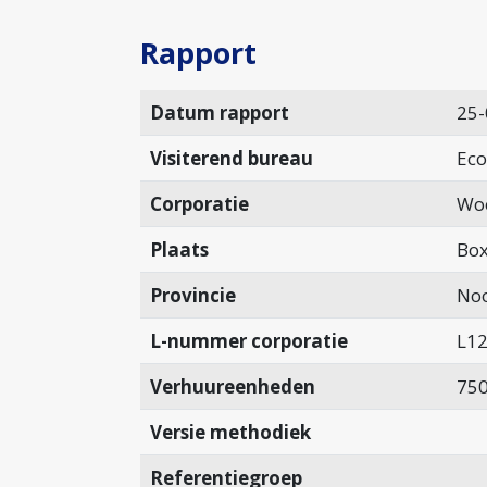
Rapport
Datum rapport
25-
Visiterend bureau
Eco
Corporatie
Woo
Plaats
Box
Provincie
Noo
L-nummer corporatie
L1
Verhuureenheden
75
Versie methodiek
Referentiegroep