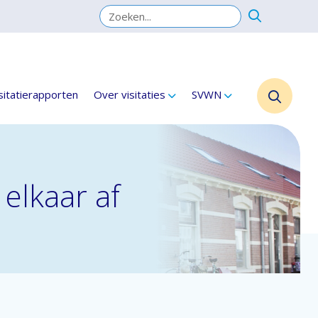
sitatierapporten
Over visitaties
SVWN
lkaar af